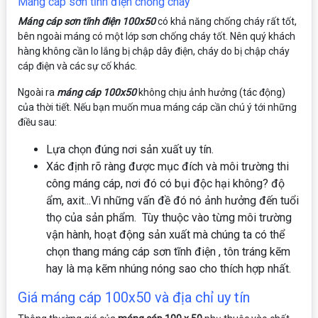
Máng cáp sơn tĩnh điện chống cháy
Máng cáp sơn tĩnh điện 100x50
có khả năng chống cháy rất tốt,
bên ngoài máng có một lớp sơn chống cháy tốt. Nên quý khách
hàng không cần lo lắng bị chập dây điện, cháy do bị chập cháy
cáp điện và các sự cố khác.
Ngoài ra
máng cáp 100x50
không chịu ảnh hưởng (tác động)
của thời tiết. Nếu bạn muốn mua máng cáp cần chú ý tới những
điều sau:
Lựa chọn đúng nơi sản xuất uy tín.
Xác định rõ ràng được mục đích và môi trường thi
công máng cáp, nơi đó có bụi độc hại không? độ
ẩm, axit...Vì những vấn đề đó nó ảnh hưởng đến tuổi
thọ của sản phẩm. Tùy thuộc vào từng môi trường
vận hành, hoạt động sản xuất mà chúng ta có thể
chọn thang máng cáp sơn tĩnh điện , tôn tráng kẽm
hay là mạ kẽm nhúng nóng sao cho thích hợp nhất.
Giá máng cáp 100x50 và địa chỉ uy tín