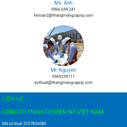
Ms. Ánh
0966.699.241
ketoan2@thangmangcapnp.com
Mr. Nguyen
0969239111
kythuat@thangmangcapnp.com
LIÊN HỆ
CÔNG TY TNHH CƠ ĐIỆN NP VIỆT NAM
Mã số thuế: 0107826085