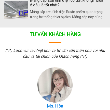
Máng cáp sơn tĩnh điện có đắt không? Mua
Máng cáp điện công nghiệp tại NP đa dạng mẫu
ở đâu là tốt nhất?
mã, kích thước và độ dày.
Máng cáp sơn tĩnh điện là sản phẩm quan trọng
trong hệ thống thiết bị điện. Máng cáp này dùng
để bảo vệ cáp, đảm bảo an toàn cho người thi
công cáp. Sản phẩm có kết cấu thép hoặc nhôm
với bề mặt sơn tĩnh điện cao cấp. Vậy giá thang
TƯ VẤN KHÁCH HÀNG
máng cáp bề mặt sơn tĩnh điện có đắt không?
(^!^) Luôn vui vẻ nhiệt tình và tư vấn cẩn thận phù với nhu
cầu và tài chính của khách hàng (^!^)
Ms. Hòa