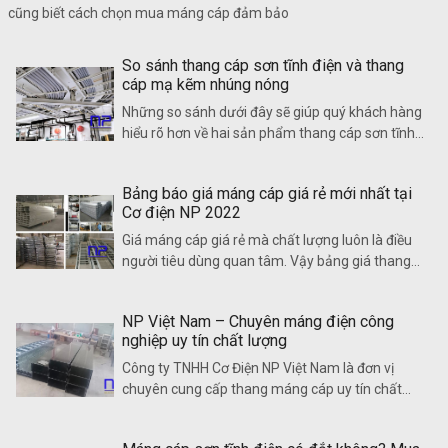
cũng biết cách chọn mua máng cáp đảm bảo
So sánh thang cáp sơn tĩnh điện và thang
cáp mạ kẽm nhúng nóng
Những so sánh dưới đây sẽ giúp quý khách hàng
hiểu rõ hơn về hai sản phẩm thang cáp sơn tĩnh
điện và thang cáp mạ kẽm nhúng nóng cũng như
đưa ra được lựa chọn phù hợp nhất cho công
Bảng báo giá máng cáp giá rẻ mới nhất tại
trình của mình. Cùng theo dõi nhé!
Cơ điện NP 2022
Giá máng cáp giá rẻ mà chất lượng luôn là điều
người tiêu dùng quan tâm. Vậy bảng giá thang
máng cáp điện giá rẻ 2022 có gì mới?
NP Việt Nam – Chuyên máng điện công
nghiệp uy tín chất lượng
Công ty TNHH Cơ Điện NP Việt Nam là đơn vị
chuyên cung cấp thang máng cáp uy tín chất
lượng. Đơn vị giao hàng trên toàn quốc với giá
thành cạnh tranh, chính sách ưu đãi hấp dẫn.