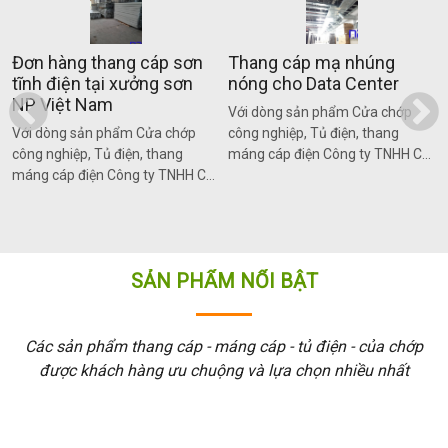
Đơn hàng thang cáp sơn
Thang cáp mạ nhúng
tĩnh điện tại xưởng sơn
nóng cho Data Center
NP Việt Nam
Với dòng sản phẩm Cửa chớp
Với dòng sản phẩm Cửa chớp
công nghiệp, Tủ điện, thang
công nghiệp, Tủ điện, thang
máng cáp điện Công ty TNHH Cơ
máng cáp điện Công ty TNHH Cơ
điện NP Việt Nam tự hào được
điện NP Việt Nam tự hào được
đóng góp vào sự hình thành và
đóng góp vào sự hình thành và
phát triển thành công của các dự
ự
phát triển thành công của các dự
án cao cấp nhất
án cao cấp nhất
SẢN PHẨM NỔI BẬT
Các sản phẩm thang cáp - máng cáp - tủ điện - của chớp
được khách hàng ưu chuộng và lựa chọn nhiều nhất
Máng
Máng
Thang
Thang
Thang
Giá
Máng
Cửa