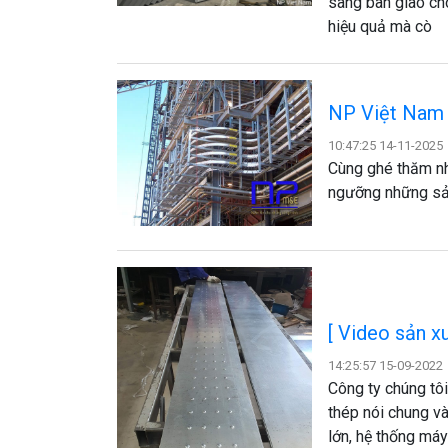
sàng bàn giao cho
hiệu quả mà cò
NP Việt Nam 
10:47:25 14-11-2025
​Cùng ghé thăm 
ngưỡng những sả
[ Video sản x
14:25:57 15-09-2022
Công ty chúng tôi
thép nói chung và
lớn, hệ thống máy