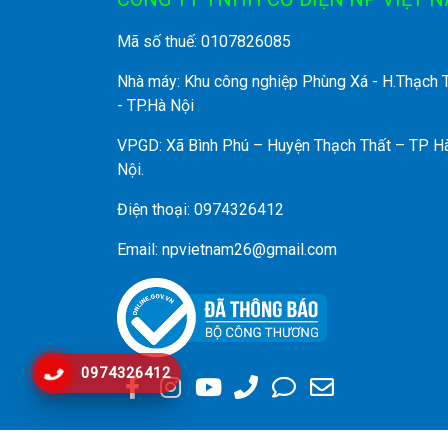
Mã số thuế: 0107826085
Nhà máy: Khu công nghiệp Phùng Xá - H.Thạch 
- TP.Hà Nội
VPGD: Xã Bình Phú – Huyện Thạch Thất – TP H
Nội.
Điện thoại: 0974326412
Email: npvietnam26@gmail.com
0974326412