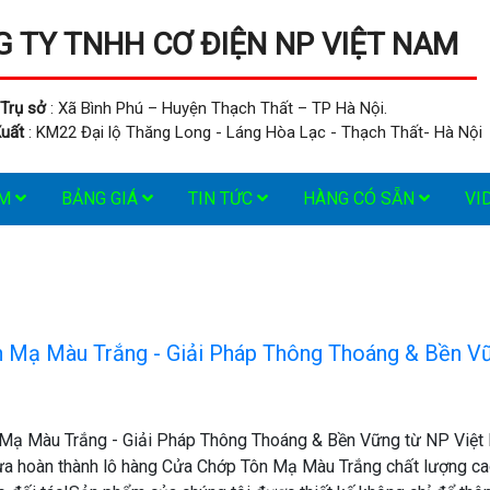
 TY TNHH CƠ ĐIỆN NP VIỆT NAM
Trụ sở
: Xã Bình Phú – Huyện Thạch Thất – TP Hà Nội.
uất
: KM22 Đại lộ Thăng Long - Láng Hòa Lạc - Thạch Thất- Hà Nội
ẨM
BẢNG GIÁ
TIN TỨC
HÀNG CÓ SẴN
VI
 Mạ Màu Trắng - Giải Pháp Thông Thoáng & Bền V
!
Mạ Màu Trắng - Giải Pháp Thông Thoáng & Bền Vững từ NP Việt
ừa hoàn thành lô hàng Cửa Chớp Tôn Mạ Màu Trắng chất lượng ca