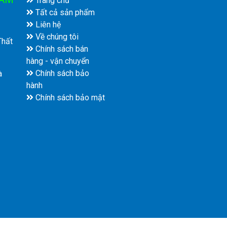
Trang chủ
Tất cả sản phẩm
Liên hệ
Về chúng tôi
Thất
Chính sách bán
hàng - vận chuyển
Chính sách bảo
à
hành
Chính sách bảo mật
© Bản quyền thuộc về
CÔNG TY TNHH CƠ ĐIỆN NP VIỆT NAM