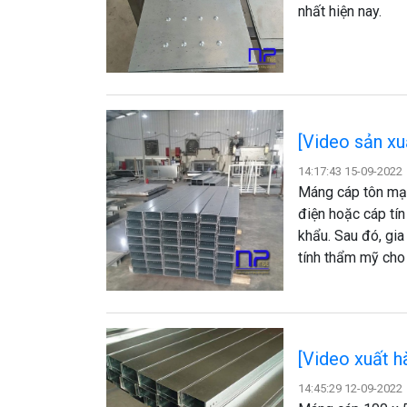
nhất hiện nay.
[Video sản x
14:17:43 15-09-2022
Máng cáp tôn mạ 
điện hoặc cáp tí
khẩu. Sau đó, gi
tính thẩm mỹ cho 
[Video xuất 
14:45:29 12-09-2022