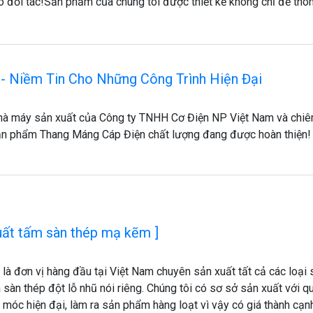
 đối tác! ​Sản phẩm của chúng tôi được thiết kế không chỉ để thô
- Niềm Tin Cho Những Công Trình Hiện Đại
nhà máy sản xuất của Công ty TNHH Cơ Điện NP Việt Nam và chi
n phẩm Thang Máng Cáp Điện chất lượng đang được hoàn thiện!
uất tấm sàn thép mạ kẽm ]
 là đơn vị hàng đầu tại Việt Nam chuyên sản xuất tất cả các loại 
 sàn thép đột lỗ nhũ nói riêng. Chúng tôi có sơ sở sản xuất với 
 móc hiện đại, làm ra sản phẩm hàng loạt vì vậy có giá thành cạn