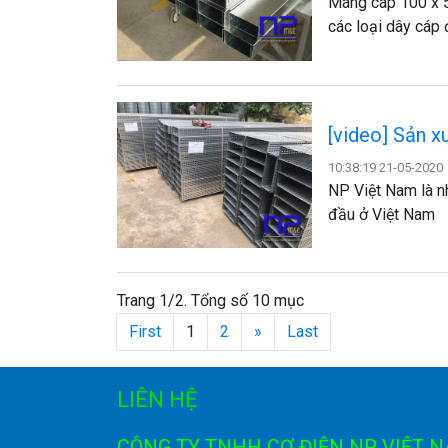
Máng cáp 100 x 5
các loại dây cáp
[video] Sản 
10:38:19 21-05-2020
NP Việt Nam là n
đầu ở Việt Nam
Trang 1/2. Tổng số 10 mục
First
1
2
»
Last
LIÊN HỆ
CÔNG TY TNHH CƠ ĐIỆN NP VIỆT 