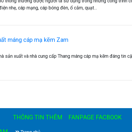
0 thông thường được người ta sử dụng trong những công trình c
 điện nhẹ, cáp mạng, cáp bóng đèn, ổ cắm, quạt…
xuất máng cáp mạ kẽm Zam
hà sản xuất và nhà cung cấp Thang máng cáp mạ kẽm đáng tin c
THÔNG TIN THÊM
FANPAGE FACBOOK
NAM