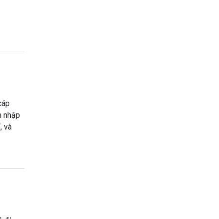
cáp
m nhập
, và