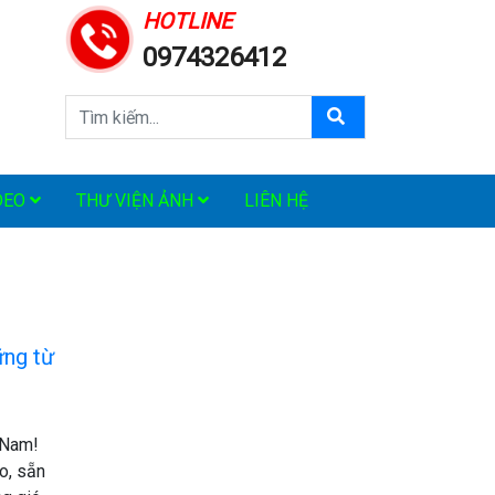
HOTLINE
0974326412
DEO
THƯ VIỆN ẢNH
LIÊN HỆ
ững từ
 Nam!
o, sẵn