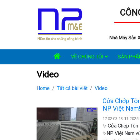
CÔNG
Nhà Máy Sản X
VỀ CHÚNG TÔI
SẢN PH
Video
Home
Tất cả bài viết
Video
Cửa Chớp Tôn
NP Việt Nam
17:02:03 13-11-2025
✨ Cửa Chớp Tôn 
✨ ​NP Việt Nam v