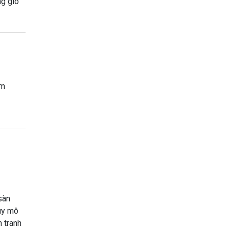
ng gió
êm
sàn
quy mô
h tranh