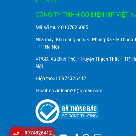
LIÊN HỆ
CÔNG TY TNHH CƠ ĐIỆN NP VIỆT 
Mã số thuế: 0107826085
Nhà máy: Khu công nghiệp Phùng Xá - H.Thạch 
- TP.Hà Nội
VPGD: Xã Bình Phú – Huyện Thạch Thất – TP H
Nội.
Điện thoại: 0974326412
Email: npvietnam26@gmail.com
0974326412