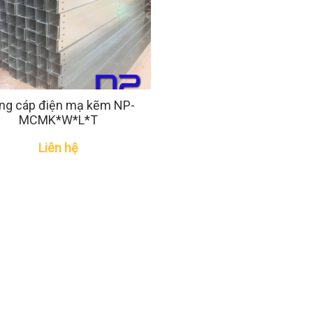
ng cáp điện mạ kẽm NP-
MCMK*W*L*T
Liên hệ