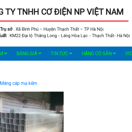
 TY TNHH CƠ ĐIỆN NP VIỆT NAM
Trụ sở
: Xã Bình Phú – Huyện Thạch Thất – TP Hà Nội.
uất
: KM22 Đại lộ Thăng Long - Láng Hòa Lạc - Thạch Thất- Hà Nội
ẨM
BẢNG GIÁ
TIN TỨC
HÀNG CÓ SẴN
VI
Máng cáp mạ kẽm