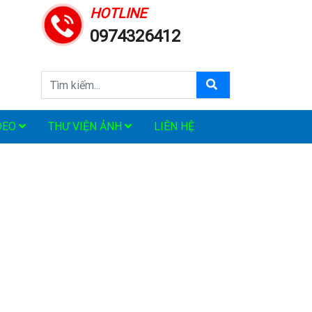
HOTLINE
0974326412
DEO
THƯ VIỆN ẢNH
LIÊN HỆ