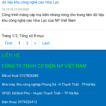
dữ liệu khu công nghệ cao Hòa Lạc
16:19:16 27-04-2020
Công trình máng cáp mạ kẽm nhúng nóng cho trung tâm dữ liệu
khu công nghệ cao Hòa Lạc của NP Việt Nam
Trang 1/2. Tổng số 8 mục
First
1
2
»
Last
LIÊN HỆ
CÔNG TY TNHH CƠ ĐIỆN NP VIỆT NAM
Mã số thuế: 0107826085
Nhà máy: Khu công nghiệp Phùng Xá - H.Thạch Thất - TP.Hà Nội
VPGD: Xã Bình Phú – Huyện Thạch Thất – TP Hà Nội.
Điện thoại: 0974326412