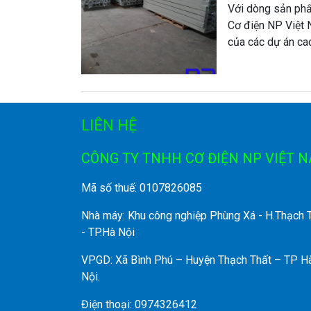
Với dòng sản phẩ
Cơ điện NP Việt 
của các dự án ca
LIÊN HỆ
CÔNG TY TNHH CƠ ĐIỆN NP VIỆT 
Mã số thuế: 0107826085
Nhà máy: Khu công nghiệp Phùng Xá - H.Thạch 
- TP.Hà Nội
VPGD: Xã Bình Phú – Huyện Thạch Thất – TP H
Nội.
Điện thoại: 0974326412