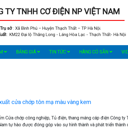
 TY TNHH CƠ ĐIỆN NP VIỆT NAM
Trụ sở
: Xã Bình Phú – Huyện Thạch Thất – TP Hà Nội.
uất
: KM22 Đại lộ Thăng Long - Láng Hòa Lạc - Thạch Thất- Hà Nội
ẨM
BẢNG GIÁ
TIN TỨC
HÀNG CÓ SẴN
VI
 xuất cửa chớp tôn mạ màu vàng kem
m Cửa chớp công nghiệp, Tủ điện, thang máng cáp điện Công ty
Nam tự hào được đóng góp vào sự hình thành và phát triển thành