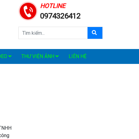
HOTLINE
0974326412
DEO
THƯ VIỆN ẢNH
LIÊN HỆ
 TNHH
 công