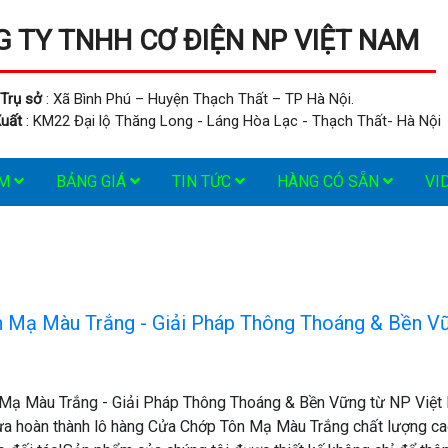
 TY TNHH CƠ ĐIỆN NP VIỆT NAM
Trụ sở
: Xã Bình Phú – Huyện Thạch Thất – TP Hà Nội.
uất
: KM22 Đại lộ Thăng Long - Láng Hòa Lạc - Thạch Thất- Hà Nội
ẨM
BẢNG GIÁ
TIN TỨC
HÀNG CÓ SẴN
VI
 Mạ Màu Trắng - Giải Pháp Thông Thoáng & Bền V
!
Mạ Màu Trắng - Giải Pháp Thông Thoáng & Bền Vững từ NP Việt
ừa hoàn thành lô hàng Cửa Chớp Tôn Mạ Màu Trắng chất lượng ca