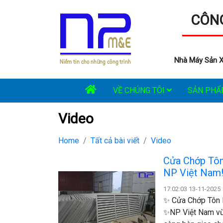
CÔNG
Nhà Máy Sản X
VỀ CHÚNG TÔI
SẢN PH
Video
Home
Tất cả bài viết
Video
Cửa Chớp Tôn
NP Việt Nam
17:02:03 13-11-2025
✨ Cửa Chớp Tôn 
✨ ​NP Việt Nam v