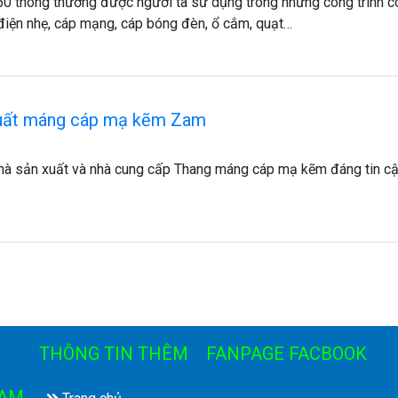
0 thông thường được người ta sử dụng trong những công trình c
 điện nhẹ, cáp mạng, cáp bóng đèn, ổ cắm, quạt…
xuất máng cáp mạ kẽm Zam
hà sản xuất và nhà cung cấp Thang máng cáp mạ kẽm đáng tin c
THÔNG TIN THÊM
FANPAGE FACBOOK
NAM