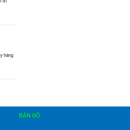
ó đi
ậy hàng
BẢN ĐỒ