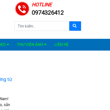
HOTLINE
0974326412
DEO
THƯ VIỆN ẢNH
LIÊN HỆ
ững từ
 Nam!
o, sẵn