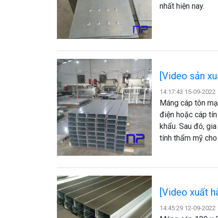
nhất hiện nay.
[Video sản x
14:17:43 15-09-2022
Máng cáp tôn mạ 
điện hoặc cáp tí
khẩu. Sau đó, gi
tính thẩm mỹ cho 
[Video xuất 
14:45:29 12-09-2022