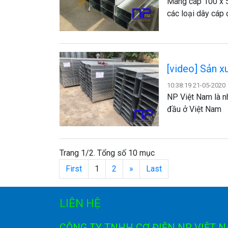
Máng cáp 100 x 5
các loại dây cáp
[video] Sản 
10:38:19 21-05-2020
NP Việt Nam là n
đầu ở Việt Nam
Trang 1/2. Tổng số 10 mục
First
1
2
»
Last
LIÊN HỆ
CÔNG TY TNHH CƠ ĐIỆN NP VIỆT 