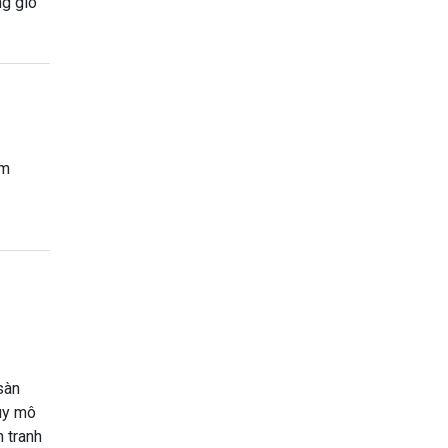
ng gió
êm
sàn
quy mô
h tranh