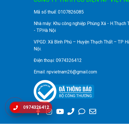
Mã số thuế: 0107826085
Nhà máy: Khu công nghiệp Phùng Xá - H.Thạch 
- TP.Hà Nội
VPGD: Xã Bình Phú – Huyện Thạch Thất – TP H
Nội.
Điện thoại: 0974326412
Email: npvietnam26@gmail.com
0974326412