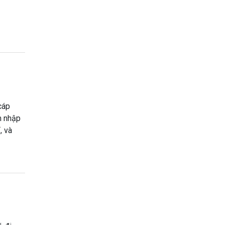
cáp
m nhập
, và