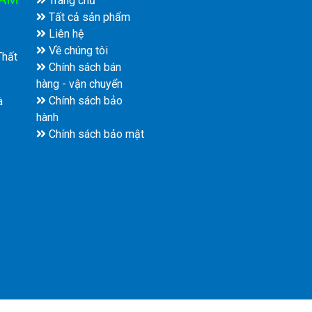
Trang chủ
Tất cả sản phẩm
Liên hệ
Về chúng tôi
Thất
Chính sách bán
hàng - vận chuyển
Chính sách bảo
à
hành
Chính sách bảo mật
© Bản quyền thuộc về
CÔNG TY TNHH CƠ ĐIỆN NP VIỆT NAM