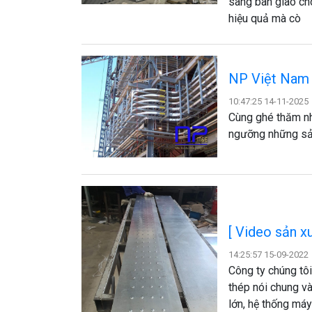
sàng bàn giao cho
hiệu quả mà cò
NP Việt Nam 
10:47:25 14-11-2025
​Cùng ghé thăm 
ngưỡng những sả
[ Video sản x
14:25:57 15-09-2022
Công ty chúng tôi
thép nói chung và
lớn, hệ thống máy