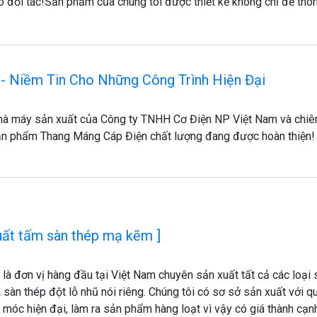
 đối tác! ​Sản phẩm của chúng tôi được thiết kế không chỉ để thô
- Niềm Tin Cho Những Công Trình Hiện Đại
nhà máy sản xuất của Công ty TNHH Cơ Điện NP Việt Nam và chi
n phẩm Thang Máng Cáp Điện chất lượng đang được hoàn thiện!
uất tấm sàn thép mạ kẽm ]
 là đơn vị hàng đầu tại Việt Nam chuyên sản xuất tất cả các loại 
 sàn thép đột lỗ nhũ nói riêng. Chúng tôi có sơ sở sản xuất với 
 móc hiện đại, làm ra sản phẩm hàng loạt vì vậy có giá thành cạn