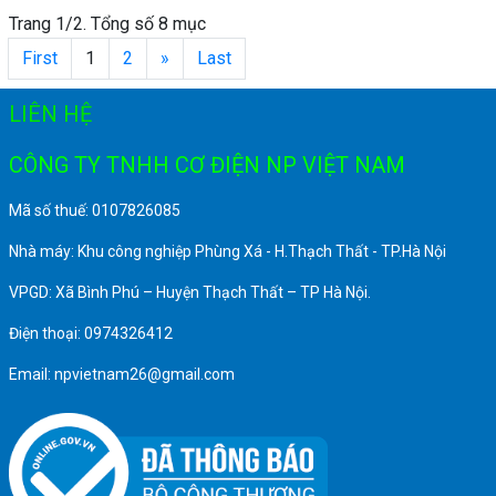
Trang 1/2. Tổng số 8 mục
First
1
2
»
Last
LIÊN HỆ
CÔNG TY TNHH CƠ ĐIỆN NP VIỆT NAM
Mã số thuế: 0107826085
Nhà máy: Khu công nghiệp Phùng Xá - H.Thạch Thất - TP.Hà Nội
VPGD: Xã Bình Phú – Huyện Thạch Thất – TP Hà Nội.
Điện thoại: 0974326412
Email: npvietnam26@gmail.com