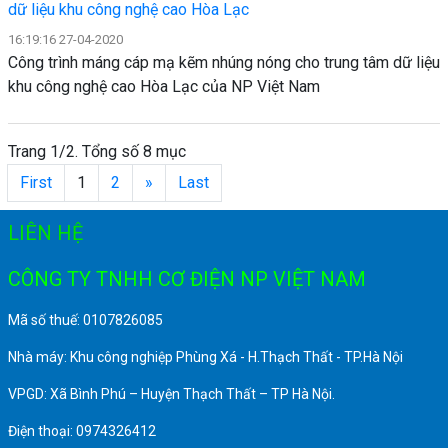
dữ liệu khu công nghệ cao Hòa Lạc
16:19:16 27-04-2020
Công trình máng cáp mạ kẽm nhúng nóng cho trung tâm dữ liệu
khu công nghệ cao Hòa Lạc của NP Việt Nam
Trang 1/2. Tổng số 8 mục
First
1
2
»
Last
LIÊN HỆ
CÔNG TY TNHH CƠ ĐIỆN NP VIỆT NAM
Mã số thuế: 0107826085
Nhà máy: Khu công nghiệp Phùng Xá - H.Thạch Thất - TP.Hà Nội
VPGD: Xã Bình Phú – Huyện Thạch Thất – TP Hà Nội.
Điện thoại: 0974326412