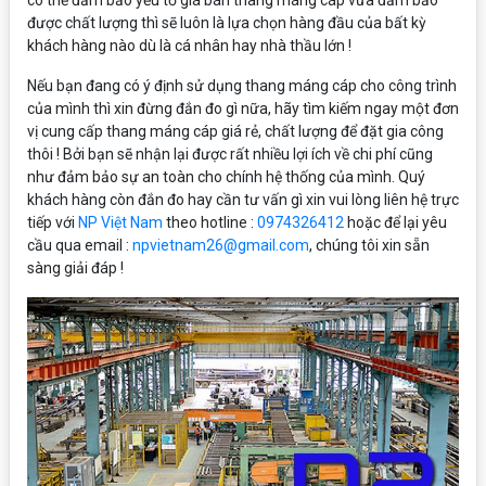
có thể đảm bảo yếu tố giá bán thang máng cáp vừa đảm bảo
được chất lượng thì sẽ luôn là lựa chọn hàng đầu của bất kỳ
khách hàng nào dù là cá nhân hay nhà thầu lớn !
Nếu bạn đang có ý định sử dụng thang máng cáp cho công trình
của mình thì xin đừng đắn đo gì nữa, hãy tìm kiếm ngay một đơn
vị cung cấp thang máng cáp giá rẻ, chất lượng để đặt gia công
thôi ! Bởi bạn sẽ nhận lại được rất nhiều lợi ích về chi phí cũng
như đảm bảo sự an toàn cho chính hệ thống của mình. Quý
khách hàng còn đắn đo hay cần tư vấn gì xin vui lòng liên hệ trực
tiếp với
NP Việt Nam
theo hotline :
0974326412
hoặc để lại yêu
cầu qua email :
npvietnam26@gmail.com
, chúng tôi xin sẵn
sàng giải đáp !