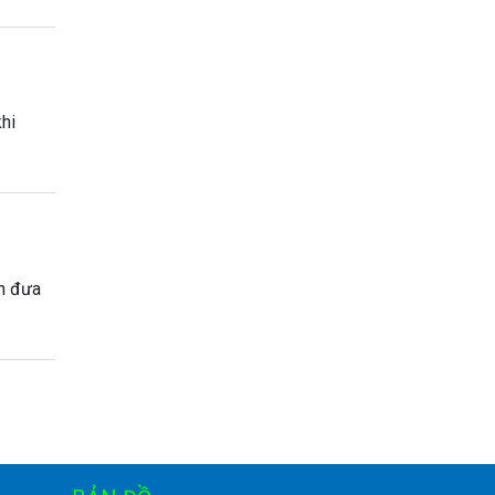
khi
ần đưa