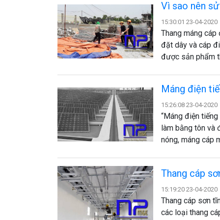
Vì sao nên s
15:30:01 23-04-2020
Thang máng cáp đi
đặt dây và cáp đ
được sản phẩm t
Máng điện tiế
15:26:08 23-04-2020
“Máng điện tiếng 
làm bằng tôn và
nóng, máng cáp m
Thang cáp sơn
15:19:20 23-04-2020
Thang cáp sơn tĩ
các loại thang cá