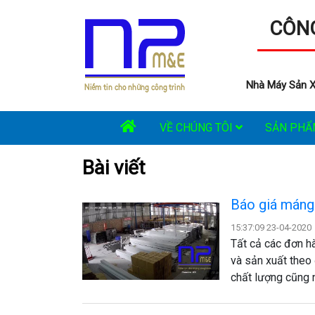
CÔNG
Nhà Máy Sản X
VỀ CHÚNG TÔI
SẢN PH
Bài viết
Báo giá máng
15:37:09 23-04-2020
Tất cả các đơn h
và sản xuất theo
chất lượng cũng 