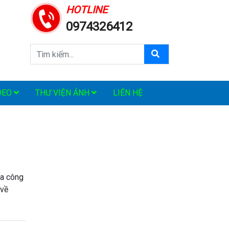
HOTLINE
0974326412
DEO
THƯ VIỆN ẢNH
LIÊN HỆ
ia công
 về