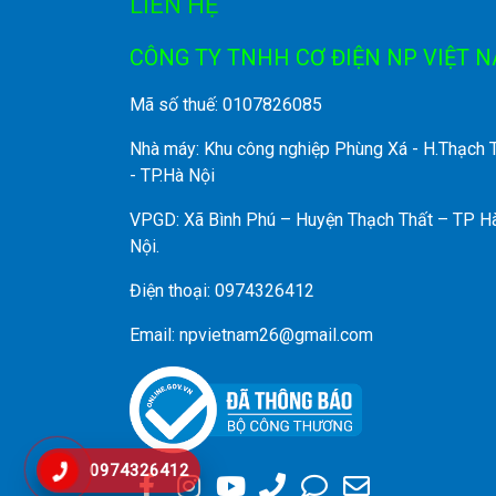
LIÊN HỆ
CÔNG TY TNHH CƠ ĐIỆN NP VIỆT 
Mã số thuế: 0107826085
Nhà máy: Khu công nghiệp Phùng Xá - H.Thạch 
- TP.Hà Nội
VPGD: Xã Bình Phú – Huyện Thạch Thất – TP H
Nội.
Điện thoại: 0974326412
Email: npvietnam26@gmail.com
0974326412