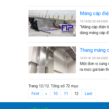
Máng cáp điệ
15:14:02 23-04-2020
“Máng cáp điện ti
dùng máng cáp đ
Thang máng cá
15:01:41 23-04-2020
Một đơn vị cung 
ra mức giá bán t
Trang 12/12. Tổng số 72 mục
First
«
10
11
12
Last