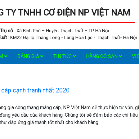
 TY TNHH CƠ ĐIỆN NP VIỆT NAM
Trụ sở
: Xã Bình Phú – Huyện Thạch Thất – TP Hà Nội.
uất
: KM22 Đại lộ Thăng Long - Láng Hòa Lạc - Thạch Thất- Hà Nội
ẨM
BẢNG GIÁ
TIN TỨC
HÀNG CÓ SẴN
VI
 cáp cạnh tranh nhất 2020
àng gia công thang máng cáp, NP Việt Nam sẽ thực hiện tư vấn, g
 đúng yêu cầu của khách hàng. Chúng tôi sẽ đảm bảo các chỉ tiêu
như đáp ứng giá thành tốt nhất cho khách hàng.