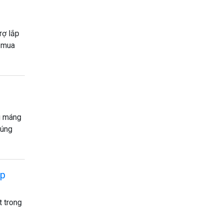
rợ lắp
ể mua
ng máng
húng
áp
t trong