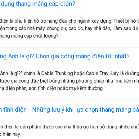
ử dụng thang máng cáp điện?
ện là phụ kiện hỗ trợ hàng đầu cho ngành xây dựng. Thiết bị hỗ t
iện trong các nhà máy, chung cư, cao ốc, hay nhà dân,…làm sao đ
hang máng cáp chất lượng?
ng Anh là gì? Chọn gia công máng điện tốt nhất?
Anh là gì?” chính là Cable Trunking hoặc Cable Tray. Đây là đườ
 được gia công đặc biệt bằng những phương pháp như: mạ kẽm n
ạ điện phân, sơn tĩnh điện hoặc mạ kẽm thường.
 tĩnh điện - Những lưu ý khi lựa chọn thang máng c
nh điện là sản phẩm được các nhà thầu ưu tiên sử dụng nhiều nhấ
p hiện nay.