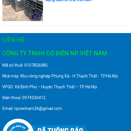
LIÊN HỆ
CÔNG TY TNHH CƠ ĐIỆN NP VIỆT NAM
Mã số thuế: 0107826085
Nhà máy: Khu công nghiệp Phùng Xá - H.Thạch Thất - TP.Hà Nội
VPGD: Xã Bình Phú – Huyện Thạch Thất – TP Hà Nội.
Điện thoại: 0974326412
Email: npvietnam26@gmail.com