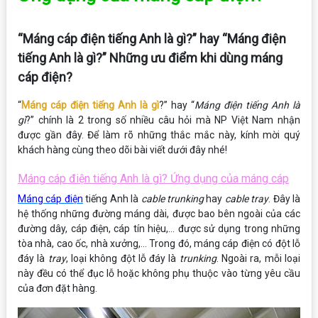
“Máng cáp điện tiếng Anh là gì?” hay “Máng điện
tiếng Anh là gì?” Những ưu điểm khi dùng máng
cáp điện?
“
Máng cáp điện tiếng Anh là gì
?” hay “
Máng điện tiếng Anh là
gì
?” chính là 2 trong số nhiều câu hỏi mà NP Việt Nam nhận
được gần đây. Để làm rõ những thắc mắc này, kính mời quý
khách hàng cùng theo dõi bài viết dưới đây nhé!
Máng cáp điện tiếng Anh là gì? Ứng dụng của máng cáp
Máng cáp điện
tiếng Anh là
cable trunking
hay
cable tray
. Đây là
hệ thống những đường máng dài, được bao bên ngoài của các
đường dây, cáp điện, cáp tín hiệu,… được sử dụng trong những
tòa nhà, cao ốc, nhà xưởng,… Trong đó, máng cáp điện có đột lỗ
đáy là
tray
, loại không đột lỗ đáy là
trunking
. Ngoài ra, mỗi loại
này đều có thể đục lỗ hoặc không phụ thuộc vào từng yêu cầu
của đơn đặt hàng.