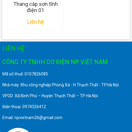
Thang cáp sơn tĩnh
điện 01
Liên hệ
LIÊN HỆ
CÔNG TY TNHH CƠ ĐIỆN NP VIỆT NAM
Mã số thuế: 0107826085
Nhà máy: Khu công nghiệp Phùng Xá - H.Thạch Thất - TP.Hà Nội
VPGD: Xã Bình Phú – Huyện Thạch Thất – TP Hà Nội.
Điện thoại: 0974326412
Email: npvietnam26@gmail.com