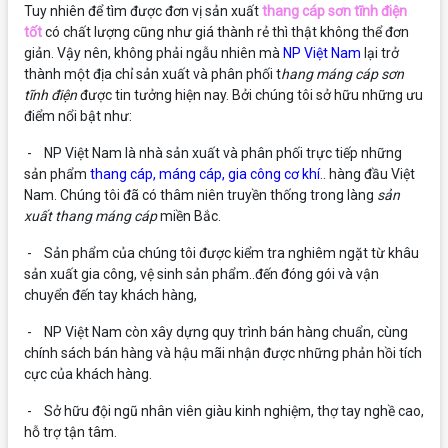
Tuy nhiên để tìm được đơn vị sản xuất
thang cáp sơn tĩnh điện
tốt
có chất lượng cũng như giá thành rẻ thì thật không thể đơn
giản. Vậy nên, không phải ngẫu nhiên mà
NP Việt Nam
lại trở
thành một địa chỉ sản xuất và phân phối t
hang máng cáp sơn
tĩnh điện
được tin tưởng hiện nay. Bởi chúng tôi sở hữu những ưu
điểm nổi bật như:
- NP Việt Nam là nhà sản xuất và phân phối trực tiếp những
sản phẩm
thang cáp
,
máng cáp
,
gia công cơ khí
.. hàng đầu Việt
Nam. Chúng tôi đã có thâm niên truyền thống trong làng
sản
xuất thang máng cáp
miền Bắc.
- Sản phẩm của chúng tôi được kiểm tra nghiêm ngặt từ khâu
sản xuất gia công, vệ sinh sản phẩm..đến đóng gói và vận
chuyển đến tay khách hàng,
- NP Việt Nam còn xây dựng quy trình bán hàng chuẩn, cùng
chính sách bán hàng và hậu mãi nhận được những phản hồi tích
cực của khách hàng.
- Sở hữu đội ngũ nhân viên giàu kinh nghiệm, thợ tay nghề cao,
hỗ trợ tận tâm.