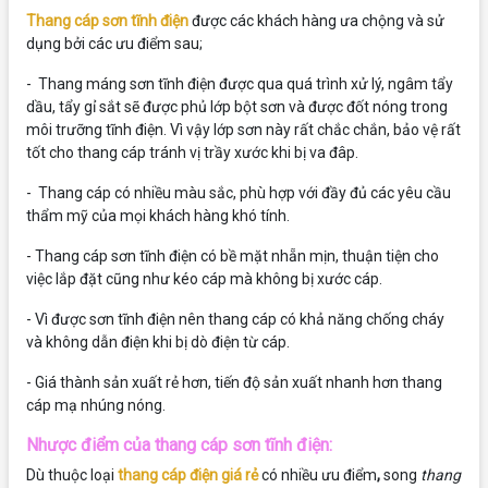
Thang cáp sơn tĩnh điện
được các khách hàng ưa chộng và sử
dụng bởi các ưu điểm sau;
- Thang máng sơn tĩnh điện được qua quá trình xử lý, ngâm tẩy
dầu, tẩy gỉ sắt sẽ được phủ lớp bột sơn và được đốt nóng trong
môi trưỡng tĩnh điện. Vì vậy lớp sơn này rất chắc chắn, bảo vệ rất
tốt cho thang cáp tránh vị trầy xước khi bị va đâp.
- Thang cáp có nhiều màu sắc, phù hợp với đầy đủ các yêu cầu
thẩm mỹ của mọi khách hàng khó tính.
- Thang cáp sơn tĩnh điện có bề mặt nhẵn mịn, thuận tiện cho
việc lắp đặt cũng như kéo cáp mà không bị xước cáp.
- Vì được sơn tĩnh điện nên thang cáp có khả năng chống cháy
và không dẫn điện khi bị dò điện từ cáp.
- Giá thành sản xuất rẻ hơn, tiến độ sản xuất nhanh hơn thang
cáp mạ nhúng nóng.
Nhược điểm của thang cáp sơn tĩnh điện:
Dù
thuộc loại
thang cáp điện giá rẻ
có nhiều ưu điểm
,
song
thang