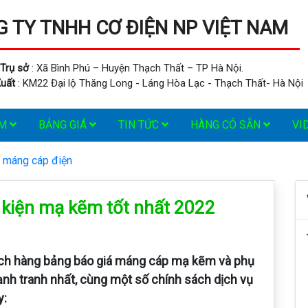
 TY TNHH CƠ ĐIỆN NP VIỆT NAM
Trụ sở
: Xã Bình Phú – Huyện Thạch Thất – TP Hà Nội.
uất
: KM22 Đại lộ Thăng Long - Láng Hòa Lạc - Thạch Thất- Hà Nội
ẨM
BẢNG GIÁ
TIN TỨC
HÀNG CÓ SẴN
VI
 máng cáp điện
 kiện mạ kẽm tốt nhất 2022
hách hàng bảng báo giá máng cáp mạ kẽm và phụ
ạnh tranh nhất, cùng một số chính sách dịch vụ
y: