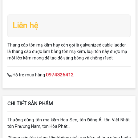
Liên hệ
Thang cáp tôn mạ kẽm hay còn gọi là galvanized cable ladder,
là thang cáp được lằm bằng tôn mạ kẽm, loại tôn này được mạ
một lớp kẽm mong để tạo độ sáng bóng và chống rỉ sét
0974326412
Hỗ trợ mua hàng
CHI TIẾT SẢN PHẨM
Thường dùng tôn mạ kẽm Hoa Sen, tôn Đông Á, tôn Việt Nhật,
tôn Phương Nam, tôn Hòa Phát...
Thang cáp tôn tráng kẽm
không phải mạ kẽm nhúng nóng hoặc