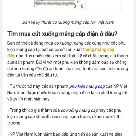
Bản vẽ kỹ thuật co xuống máng cáp NP Việt Nam
Tìm mua cút xuống máng cáp điện ở đâu?
Bạn có thể dễ dàng mua
co xuống máng cáp
cũng như các phụ
kiện máng cáp tại bất cứ cơ sở sản xuất
thang máng cáp
điện
nào. Tuy nhiên cần xem xét thật kỹ về chất lượng, giá thành
của sản phẩm. Bời vì với một phụ kiện không đảm bảo sẽ không
chỉ ảnh hưởng đến độ an toàn của công trình mà còn ảnh hưởng
đến túi tiền của chủ đầu tư.
- Từ trước tới nay, các sản phẩm
phụ kiện máng cáp
của NP Việt
Nam luôn được nhiều khách hàng nhận định là có chất lượng tốt
và uy tín nhất hiện nay.
- Trong khi đó giá thành của
co xuống máng cáp
hay các phụ
kiện máng cáp khác đều vô cùng cạnh tranh, rẻ hơn so với thị
trường.
- NP Việt Nam luôn đảm bảo đáp ứng tiến độ sản xuất và giao