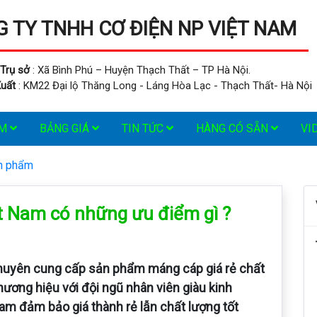
 TY TNHH CƠ ĐIỆN NP VIỆT NAM
Trụ sở
: Xã Bình Phú – Huyện Thạch Thất – TP Hà Nội.
uất
: KM22 Đại lộ Thăng Long - Láng Hòa Lạc - Thạch Thất- Hà Nội
ẨM
BẢNG GIÁ
TIN TỨC
HÀNG CÓ SẴN
VI
ản phẩm
ệt Nam có những ưu điểm gì ?
uyên cung cấp sản phẩm máng cáp giá rẻ chất
hương hiệu với đội ngũ nhân viên giàu kinh
m đảm bảo giá thành rẻ lẫn chất lượng tốt