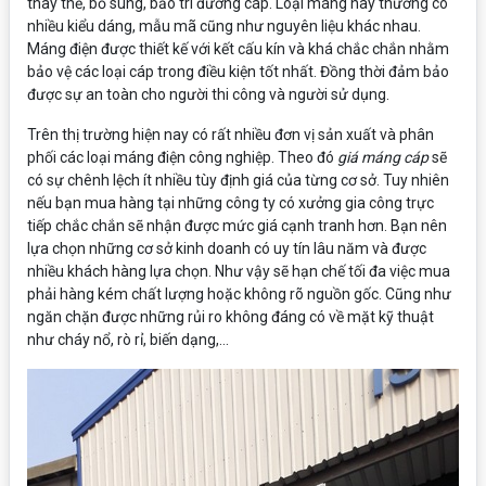
thay thế, bổ sung, bảo trì đường cáp. Loại máng này thường có
nhiều kiểu dáng, mẫu mã cũng như nguyên liệu khác nhau.
Máng điện được thiết kế với kết cấu kín và khá chắc chắn nhằm
bảo vệ các loại cáp trong điều kiện tốt nhất. Đồng thời đảm bảo
được sự an toàn cho người thi công và người sử dụng.
Trên thị trường hiện nay có rất nhiều đơn vị sản xuất và phân
phối các loại máng điện công nghiệp. Theo đó
giá máng cáp
sẽ
có sự chênh lệch ít nhiều tùy định giá của từng cơ sở. Tuy nhiên
nếu bạn mua hàng tại những công ty có xưởng gia công trực
tiếp chắc chắn sẽ nhận được mức giá cạnh tranh hơn. Bạn nên
lựa chọn những cơ sở kinh doanh có uy tín lâu năm và được
nhiều khách hàng lựa chọn. Như vậy sẽ hạn chế tối đa việc mua
phải hàng kém chất lượng hoặc không rõ nguồn gốc. Cũng như
ngăn chặn được những rủi ro không đáng có về mặt kỹ thuật
như cháy nổ, rò rỉ, biến dạng,…